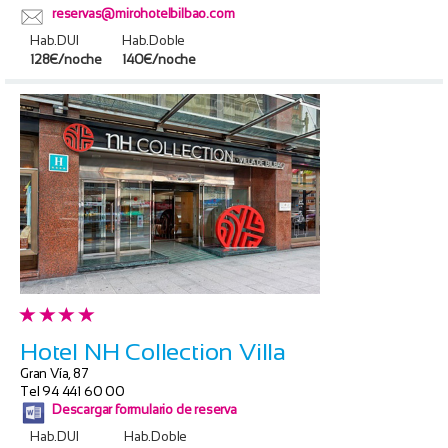
reservas@mirohotelbilbao.com
Hab.DUI
Hab.Doble
128€/noche
140€/noche
Hotel NH Collection Villa
Gran Vía, 87
Tel 94 441 60 00
Descargar formulario de reserva
Hab.DUI
Hab.Doble