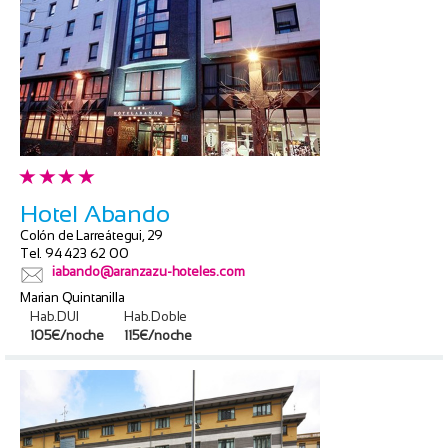
Hotel Abando
Colón de Larreátegui, 29
Tel. 94 423 62 00
iabando@aranzazu-hoteles.com
Marian Quintanilla
Hab.DUI
Hab.Doble
105€/noche
115€/noche