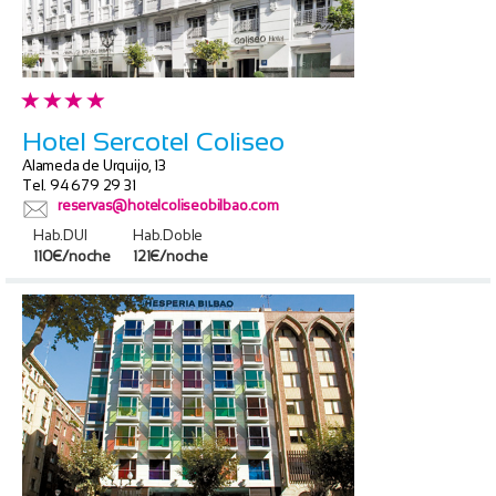
Hotel Sercotel Coliseo
Alameda de Urquijo, 13
Tel. 94 679 29 31
reservas@hotelcoliseobilbao.com
Hab.DUI
Hab.Doble
110€/noche
121€/noche