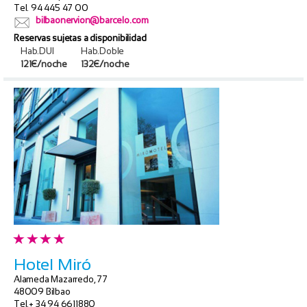
Tel. 94 445 47 00
bilbaonervion@barcelo.com
Reservas sujetas a disponibilidad
Hab.DUI
Hab.Doble
121€/noche
132€/noche
Hotel Miró
Alameda Mazarredo, 77
48009 Bilbao
Tel.+ 34 94 6611880