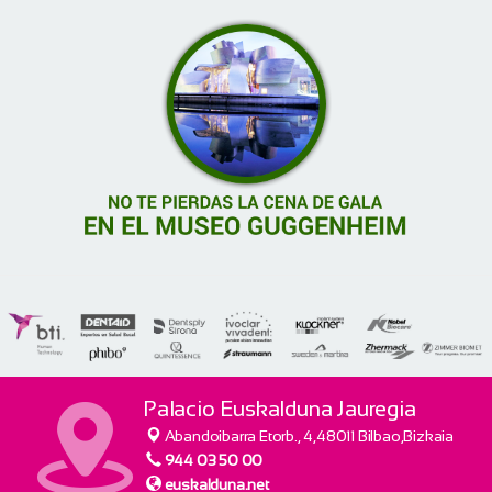
Palacio Euskalduna Jauregia
Abandoibarra Etorb., 4,48011 Bilbao,Bizkaia
944 03 50 00
euskalduna.net