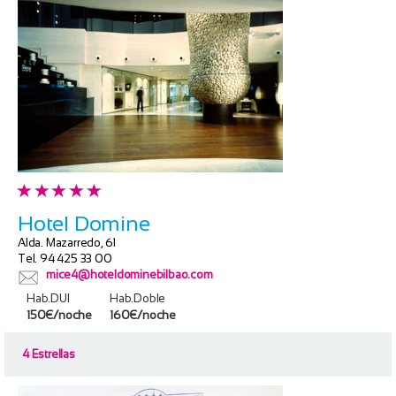
Hotel Domine
Alda. Mazarredo, 61
Tel. 94 425 33 00
mice4@hoteldominebilbao.com
Hab.DUI
Hab.Doble
150€/noche
160€/noche
4 Estrellas