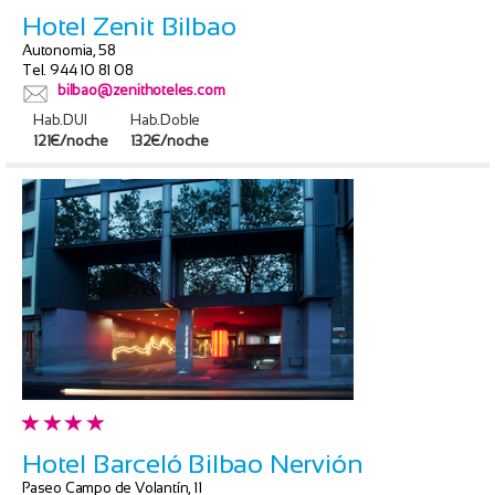
Hotel Zenit Bilbao
Autonomia, 58
Tel. 944 10 81 08
bilbao@zenithoteles.com
Hab.DUI
Hab.Doble
121€/noche
132€/noche
Hotel Barceló Bilbao Nervión
Paseo Campo de Volantín, 11