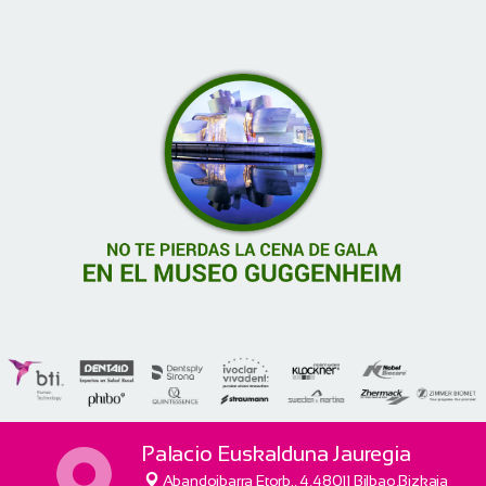
Palacio Euskalduna Jauregia
Abandoibarra Etorb., 4,48011 Bilbao,Bizkaia