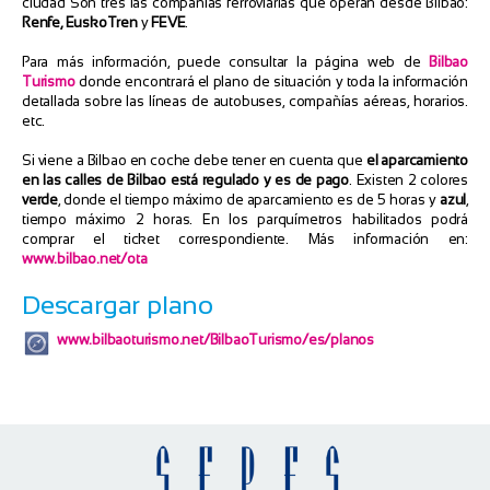
ciudad Son tres las compañías ferroviarias que operan desde Bilbao:
Renfe, EuskoTren
y
FEVE
.
Para más información, puede consultar la página web de
Bilbao
Turismo
donde encontrará el plano de situación y toda la información
detallada sobre las líneas de autobuses, compañías aéreas, horarios.
etc.
Si viene a Bilbao en coche debe tener en cuenta que
el aparcamiento
en las calles de Bilbao está regulado y es de pago
. Existen 2 colores
verde
, donde el tiempo máximo de aparcamiento es de 5 horas y
azul
,
tiempo máximo 2 horas. En los parquímetros habilitados podrá
comprar el ticket correspondiente. Más información en:
www.bilbao.net/ota
Descargar plano
www.bilbaoturismo.net/BilbaoTurismo/es/planos