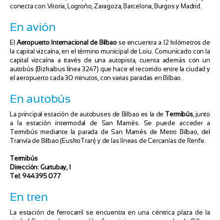
conecta con Vitoria, Logroño, Zaragoza, Barcelona, Burgos y Madrid.
En avión
El
Aeropuerto Internacional de Bilbao
se encuentra a 12 kilómetros de
la capital vizcaína, en el término municipal de Loiu. Comunicado con la
capital vizcaína a través de una autopista, cuenta además con un
autobús (Bizkaibus línea 3247) que hace el recorrido entre la ciudad y
el aeropuerto cada 30 minutos, con varias paradas en Bilbao.
En autobús
La principal estación de autobuses de Bilbao es la de
Termibús
, junto
a la estación intermodal de San Mamés. Se puede acceder a
Termibús mediante la parada de San Mamés de Metro Bilbao, del
Tranvía de Bilbao (EuskoTran) y de las líneas de Cercanías de Renfe.
Termibús
Dirección: Gurtubay, 1
Tel: 944 395 077
En tren
La estación de ferrocarril se encuentra en una céntrica plaza de la