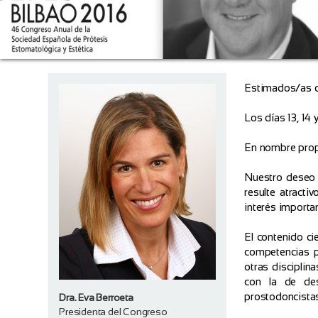
Estimados/as 
Los días 13, 14
En nombre propi
Nuestro deseo 
resulte atracti
interés importa
El contenido ci
competencias p
otras disciplin
con la de des
prostodoncistas
Dra. Eva Berroeta
Presidenta del Congreso