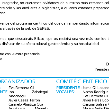
n integrador, no queremos olvidarnos de nuestros más cercanos col
oratorio y las auxiliares e higienistas, a quienes estamos prepara
ico.
vance del programa científico del que os iremos dando información
 a través de la web de SEPES.
os que descubráis Bilbao, que os recibirá una vez más con los b
disfrutar de su oferta cultural, gastronómica y su hospitalidad.
r con vuestra presencia.
o.
D
Presiden
ORGANIZADOR
COMITÉ CIENTÍFICO
:
Eva Berroeta Gil
PRESIDENTE :
Jaime Gil Lozan
ENTE
Ion Zabalegui
VOCALES :
Nacho Rodrígue
Andonegui
Eva Berroeta Gil
:
Javier Casas Terrón
Javier Pérez Ló
Carmelo Alustiza Oca
Cristina Salazar
Agurtzane Meruelo
Marisa Antín Di