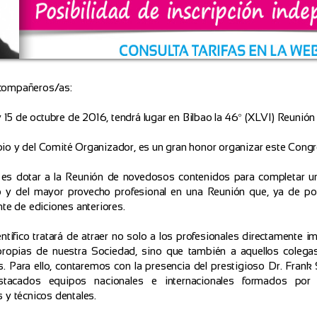
compañeros/as:
 y 15 de octubre de 2016, tendrá lugar en Bilbao la 46º (XLVI) Reuni
o y del Comité Organizador, es un gran honor organizar este Congr
es dotar a la Reunión de novedosos contenidos para completar 
vo y del mayor provecho profesional en una Reunión que, ya de por
nte de ediciones anteriores.
entífico tratará de atraer no solo a los profesionales directamente i
ropias de nuestra Sociedad, sino que también a aquellos colega
as. Para ello, contaremos con la presencia del prestigioso Dr. Fran
tacados equipos nacionales e internacionales formados por p
 y técnicos dentales.