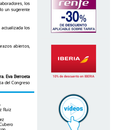
aboradores, los
ndo un sugerente
 actualizada los
razos abiertos,
ra. Eva Berroeta
ta del Congreso
o
z Ruiz
pez
 Cubero
xon