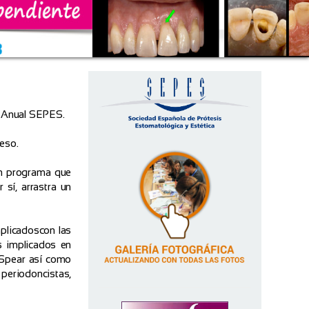
ón Anual SEPES.
eso.
un programa que
 sí, arrastra un
mplicadoscon las
s implicados en
k Spear así como
eriodoncistas,