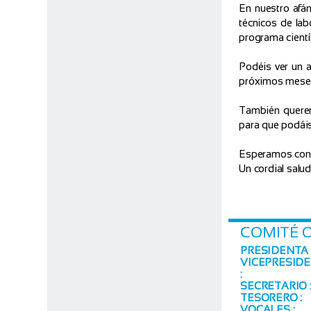
En nuestro afá
técnicos de lab
programa científ
Podéis ver un a
próximos meses
También querem
para que podáis 
Esperamos conta
Un cordial salud
COMITÉ 
PRESIDENTA 
VICEPRESID
:
SECRETARIO 
TESORERO :
VOCALES :